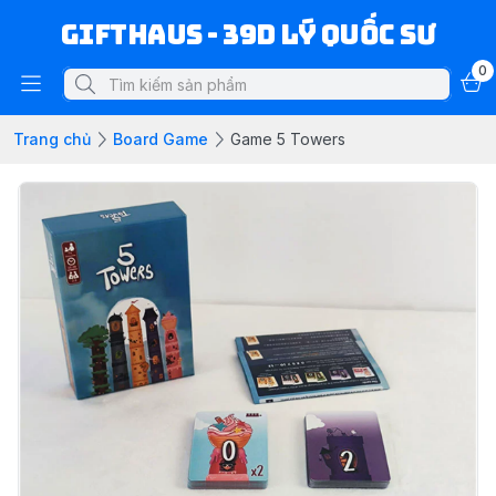
Gifthaus - 39D Lý Quốc Sư
0
Trang chủ
Board Game
Game 5 Towers