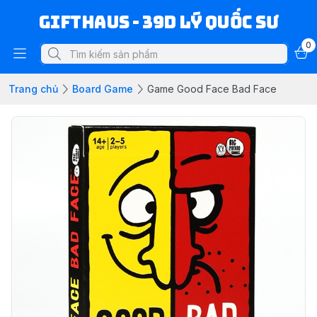
Gifthaus - 39D Lý Quốc Sư
0
Trang chủ
Board Game
Game Good Face Bad Face