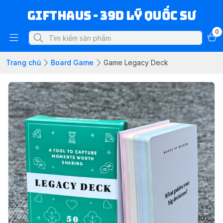
Gifthaus - 39D Lý Quốc Sư
0
Trang chủ
Board Game
Game Legacy Deck