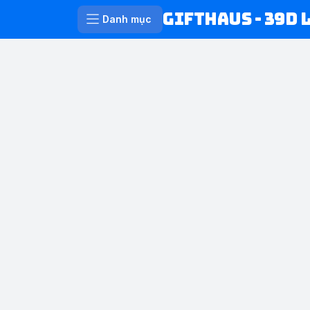
Gifthaus - 39D 
Danh mục