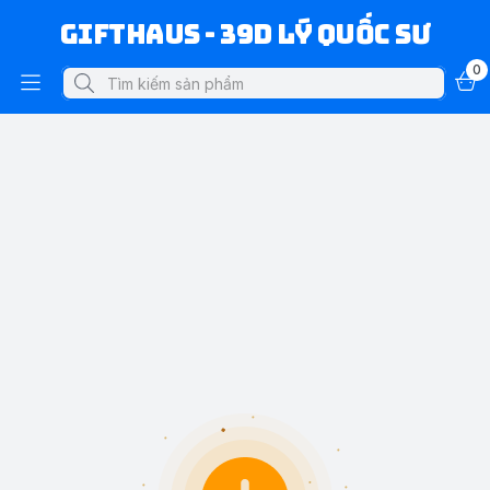
Gifthaus - 39D Lý Quốc Sư
0