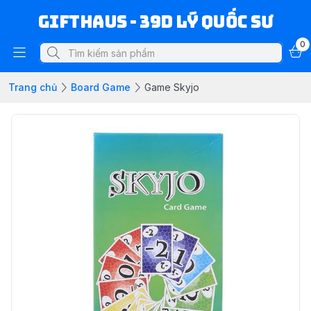
Gifthaus - 39D Lý Quốc Sư
0
Trang chủ
Board Game
Game Skyjo