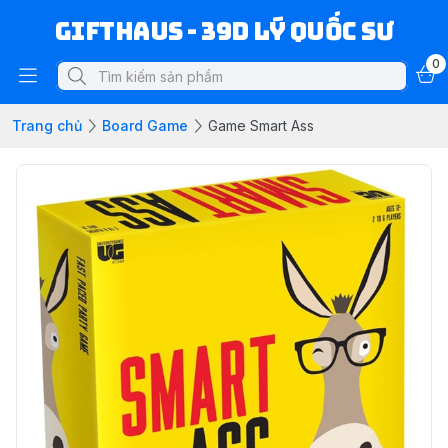
Gifthaus - 39D Lý Quốc Sư
0
Trang chủ
Board Game
Game Smart Ass