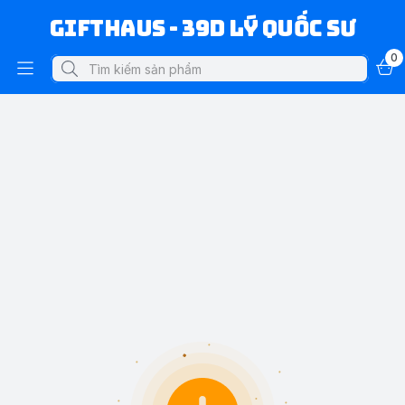
Gifthaus - 39D Lý Quốc Sư
0