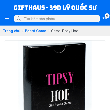
Gifthaus - 39D Lý Quốc Sư
0
Trang chủ
Board Game
Game Tipsy Hoe