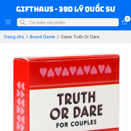
Gifthaus - 39D Lý Quốc Sư
0
Trang chủ
Board Game
Game Truth Or Dare