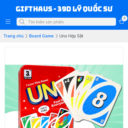
Gifthaus - 39D Lý Quốc Sư
0
Trang chủ
Board Game
Uno Hộp Sắt