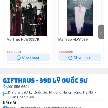
Ma Treo HLW63379
Ma Treo HLW1039
680.000đ
390.000đ
Chọn mua
Chọn mua
Gifthaus - 39D Lý Quốc Sư
091 556 6591
Địa chỉ
:
39D Lý Quốc Sư, Phường Hàng Trống, Hà Nội -
Quận Hoàn Kiếm
Kết nối
https://www.facebook.com/Ngoinhaquatangvn