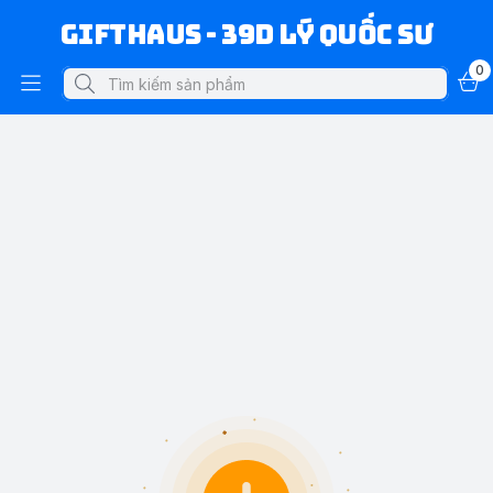
Gifthaus - 39D Lý Quốc Sư
0