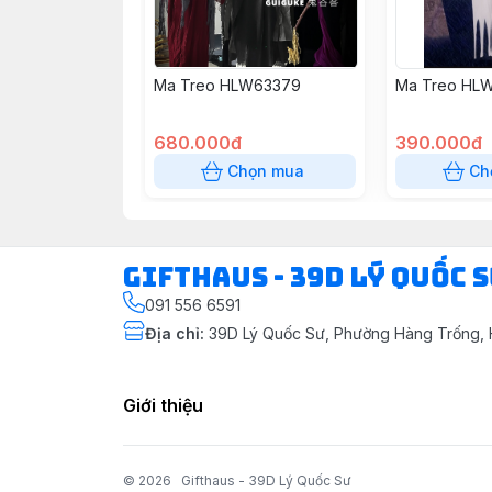
Ma Treo HLW63379
Ma Treo HL
680.000đ
390.000đ
Chọn mua
Ch
Gifthaus - 39D Lý Quốc 
091 556 6591
Địa chỉ
:
39D Lý Quốc Sư, Phường Hàng Trống, 
Giới thiệu
© 2026
Gifthaus - 39D Lý Quốc Sư