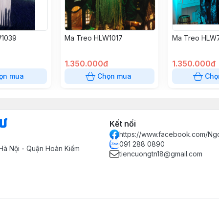
W1039
Ma Treo HLW1017
Ma Treo HLW
1.350.000đ
1.350.000đ
ọn mua
Chọn mua
Chọ
Sư
Kết nối
https://www.facebook.com/Ng
091 288 0890
Hà Nội - Quận Hoàn Kiếm
tiencuongtn18@gmail.com