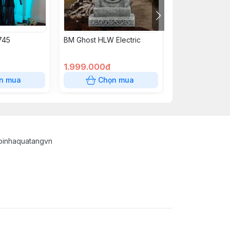
745
BM Ghost HLW Electric
Ma Treo HLW 
1.999.000đ
1.200.000đ
n mua
Chọn mua
Chọn
oinhaquatangvn