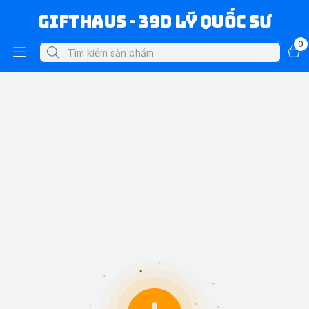
Gifthaus - 39D Lý Quốc Sư
0