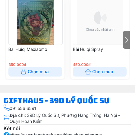
Bài Huiqi Maxiaomo
Bài Huiqi Spray
350.000đ
450.000đ
Chọn mua
Chọn mua
Gifthaus - 39D Lý Quốc Sư
091 556 6591
Địa chỉ
:
39D Lý Quốc Sư, Phường Hàng Trống, Hà Nội -
Quận Hoàn Kiếm
Kết nối
https://www.facebook.com/Ngoinhaquatangvn