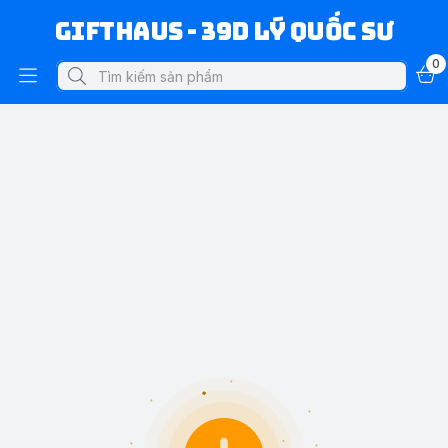
Gifthaus - 39D Lý Quốc Sư
0