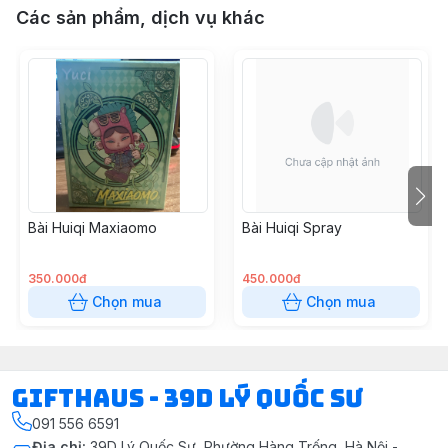
Các sản phẩm, dịch vụ khác
Bài Huiqi Maxiaomo
Bài Huiqi Spray
350.000đ
450.000đ
Chọn mua
Chọn mua
Gifthaus - 39D Lý Quốc Sư
091 556 6591
Địa chỉ
:
39D Lý Quốc Sư, Phường Hàng Trống, Hà Nội -