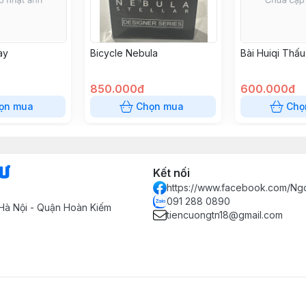
ay
Bicycle Nebula
Bài Huiqi Thấ
850.000đ
600.000đ
ọn mua
Chọn mua
Chọ
Sư
Kết nối
https://www.facebook.com/Ng
091 288 0890
Hà Nội - Quận Hoàn Kiếm
tiencuongtn18@gmail.com