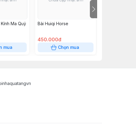
u Kính Ma Quỷ
Bài Huiqi Horse
Playing Card 1
450.000đ
150.000đ
n mua
Chọn mua
Chọn
oinhaquatangvn