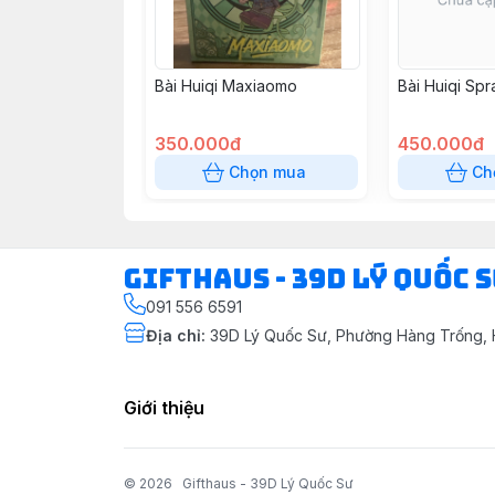
Bài Huiqi Maxiaomo
Bài Huiqi Spr
350.000đ
450.000đ
Chọn mua
Ch
Gifthaus - 39D Lý Quốc 
091 556 6591
Địa chỉ
:
39D Lý Quốc Sư, Phường Hàng Trống, 
Giới thiệu
© 2026
Gifthaus - 39D Lý Quốc Sư