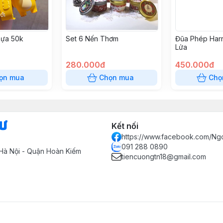
ựa 50k
Set 6 Nến Thơm
Đũa Phép Harr
Lửa
280.000đ
450.000đ
ọn mua
Chọn mua
Chọ
Sư
Kết nối
https://www.facebook.com/Ng
091 288 0890
Hà Nội - Quận Hoàn Kiếm
tiencuongtn18@gmail.com