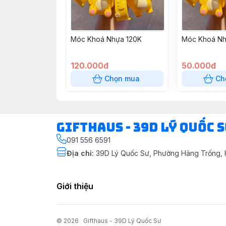
Móc Khoá Nhựa 120K
Móc Khoá Nh
120.000đ
50.000đ
Chọn mua
Ch
Gifthaus - 39D Lý Quốc 
091 556 6591
Địa chỉ
:
39D Lý Quốc Sư, Phường Hàng Trống, 
Giới thiệu
© 2026
Gifthaus - 39D Lý Quốc Sư