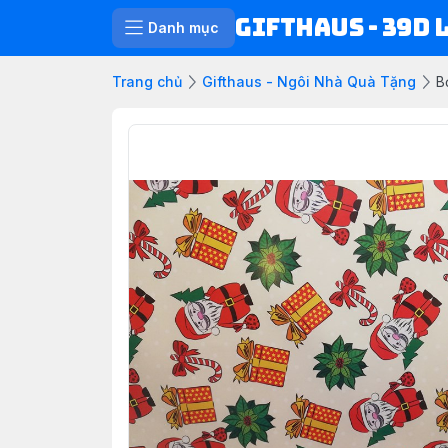
Gifthaus - 39D 
Danh mục
Trang chủ
Gifthaus - Ngôi Nhà Quà Tặng
B