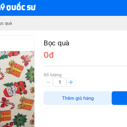
Lý Quốc Sư
ọc quà
Bọc quà
0đ
Số lượng
Thêm giỏ hàng