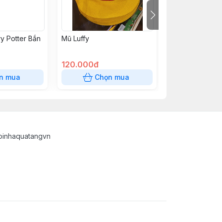
y Potter Bắn
Mũ Luffy
Bài VN 399K
120.000đ
399.000đ
n mua
Chọn mua
Chọn
oinhaquatangvn