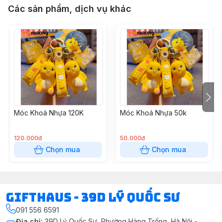
Các sản phẩm, dịch vụ khác
Móc Khoá Nhựa 120K
Móc Khoá Nhựa 50k
120.000đ
50.000đ
Chọn mua
Chọn mua
Gifthaus - 39D Lý Quốc Sư
091 556 6591
Địa chỉ
:
39D Lý Quốc Sư, Phường Hàng Trống, Hà Nội -