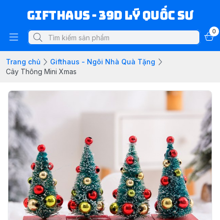
Gifthaus - 39D Lý Quốc Sư
0
Trang chủ
Gifthaus - Ngôi Nhà Quà Tặng
Cây Thông Mini Xmas