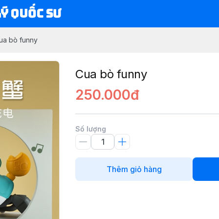
Lý Quốc Sư
ua bò funny
Cua bò funny
250.000đ
Số lượng
Thêm giỏ hàng