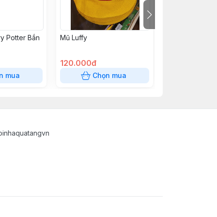
y Potter Bắn
Mũ Luffy
Bài VN 399K
120.000đ
399.000đ
n mua
Chọn mua
Chọn
oinhaquatangvn