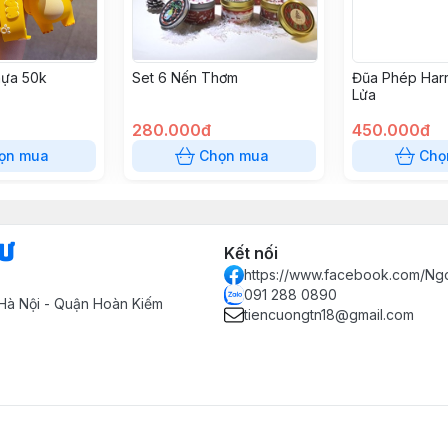
ựa 50k
Set 6 Nến Thơm
Đũa Phép Harr
Lửa
280.000đ
450.000đ
ọn mua
Chọn mua
Chọ
Sư
Kết nối
https://www.facebook.com/Ng
091 288 0890
Hà Nội - Quận Hoàn Kiếm
tiencuongtn18@gmail.com