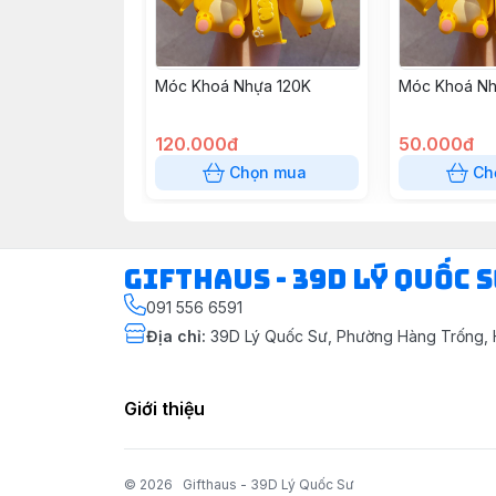
Móc Khoá Nhựa 120K
Móc Khoá Nh
120.000đ
50.000đ
Chọn mua
Ch
Gifthaus - 39D Lý Quốc 
091 556 6591
Địa chỉ
:
39D Lý Quốc Sư, Phường Hàng Trống, 
Giới thiệu
© 2026
Gifthaus - 39D Lý Quốc Sư