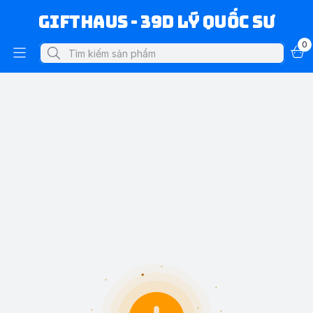
Gifthaus - 39D Lý Quốc Sư
0