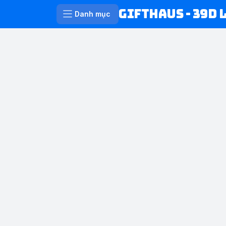
Gifthaus - 39D 
Danh mục