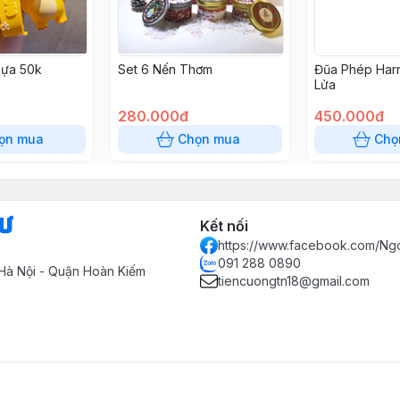
ựa 50k
Set 6 Nến Thơm
Đũa Phép Harr
Lửa
280.000đ
450.000đ
ọn mua
Chọn mua
Chọ
Sư
Kết nối
https://www.facebook.com/Ng
091 288 0890
Hà Nội - Quận Hoàn Kiếm
tiencuongtn18@gmail.com