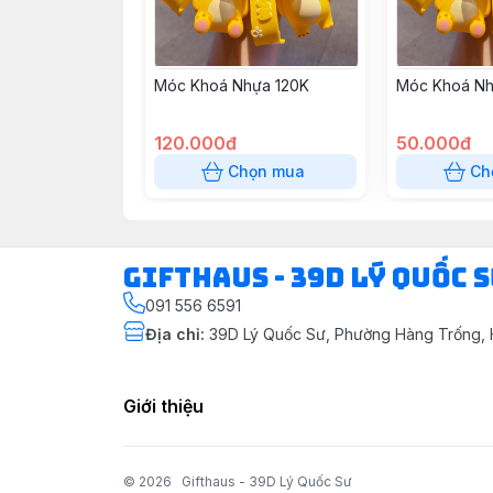
Móc Khoá Nhựa 120K
Móc Khoá Nh
120.000đ
50.000đ
Chọn mua
Ch
Gifthaus - 39D Lý Quốc 
091 556 6591
Địa chỉ
:
39D Lý Quốc Sư, Phường Hàng Trống, 
Giới thiệu
© 2026
Gifthaus - 39D Lý Quốc Sư