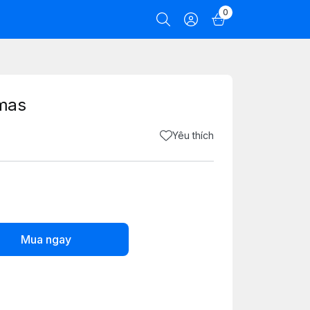
0
mas
Yêu thích
Mua ngay