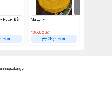
y Potter Bắn
Mũ Luffy
Bài VN 399K
120.000đ
399.000đ
n mua
Chọn mua
Chọn
oinhaquatangvn