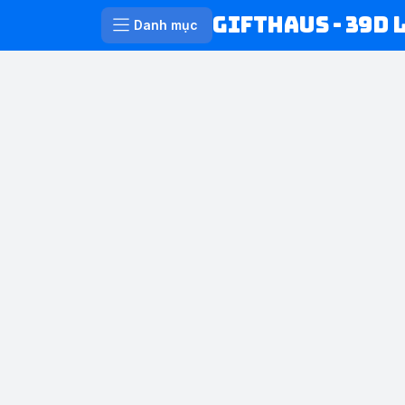
Gifthaus - 39D 
Danh mục