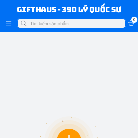
Gifthaus - 39D Lý Quốc Sư
0