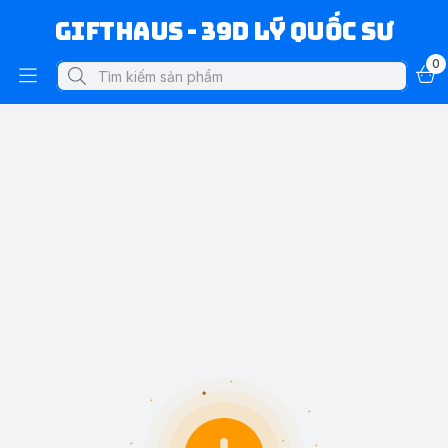
Gifthaus - 39D Lý Quốc Sư
0