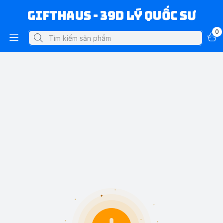
Gifthaus - 39D Lý Quốc Sư
0