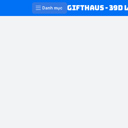
Gifthaus - 39D 
Danh mục