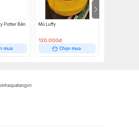
y Potter Bắn
Mũ Luffy
Bài VN 399K
120.000đ
399.000đ
n mua
Chọn mua
Chọn
oinhaquatangvn