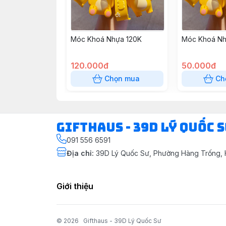
Móc Khoá Nhựa 120K
Móc Khoá Nh
120.000đ
50.000đ
Chọn mua
Ch
Gifthaus - 39D Lý Quốc 
091 556 6591
Địa chỉ
:
39D Lý Quốc Sư, Phường Hàng Trống, 
Giới thiệu
© 2026
Gifthaus - 39D Lý Quốc Sư