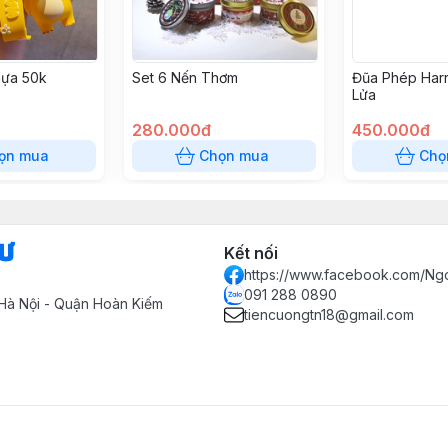
ựa 50k
Set 6 Nến Thơm
Đũa Phép Harr
Lửa
280.000đ
450.000đ
ọn mua
Chọn mua
Chọ
Sư
Kết nối
https://www.facebook.com/Ng
091 288 0890
Hà Nội - Quận Hoàn Kiếm
tiencuongtn18@gmail.com