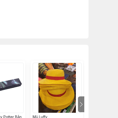
y Potter Bắn
Mũ Luffy
Bài VN 399K