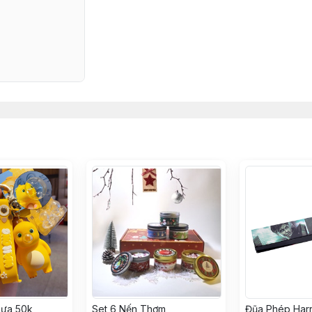
ựa 50k
Set 6 Nến Thơm
Đũa Phép Harr