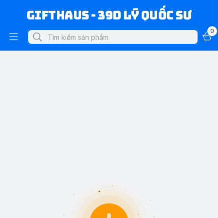
Gifthaus - 39D Lý Quốc Sư
0