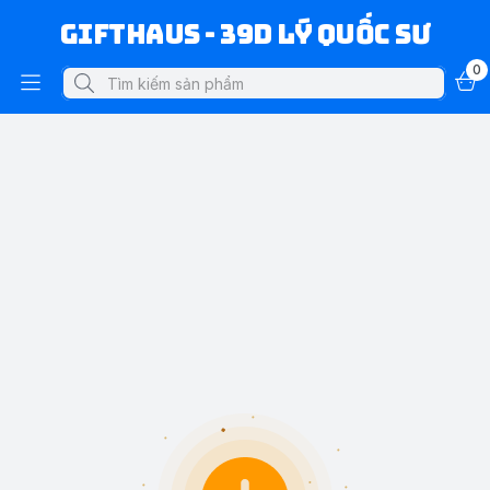
Gifthaus - 39D Lý Quốc Sư
0