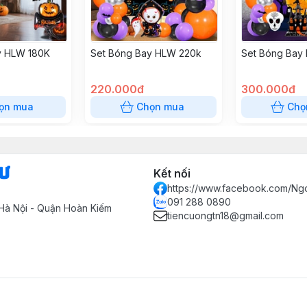
y HLW 180K
Set Bóng Bay HLW 220k
Set Bóng Bay
220.000đ
300.000đ
ọn mua
Chọn mua
Chọ
Sư
Kết nối
https://www.facebook.com/Ng
091 288 0890
Hà Nội - Quận Hoàn Kiếm
tiencuongtn18@gmail.com