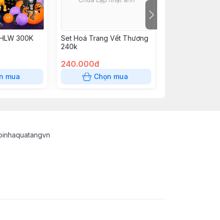
 HLW 300K
Set Hoá Trang Vết Thương
Cô Bé QKD Ngắ
240k
240.000đ
400.000đ
n mua
Chọn mua
Chọn
oinhaquatangvn