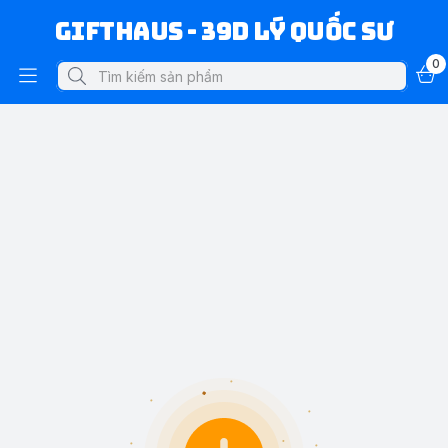
Gifthaus - 39D Lý Quốc Sư
0