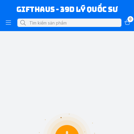
Gifthaus - 39D Lý Quốc Sư
0