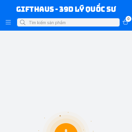
Gifthaus - 39D Lý Quốc Sư
0