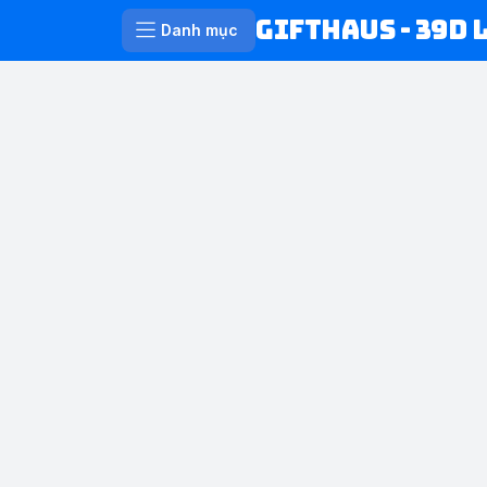
Gifthaus - 39D 
Danh mục