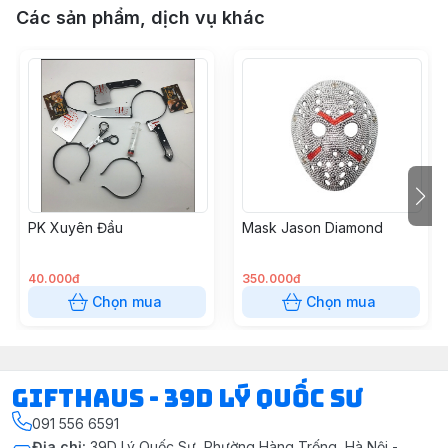
Các sản phẩm, dịch vụ khác
PK Xuyên Đầu
Mask Jason Diamond
40.000đ
350.000đ
Chọn mua
Chọn mua
Gifthaus - 39D Lý Quốc Sư
091 556 6591
Địa chỉ
:
39D Lý Quốc Sư, Phường Hàng Trống, Hà Nội -