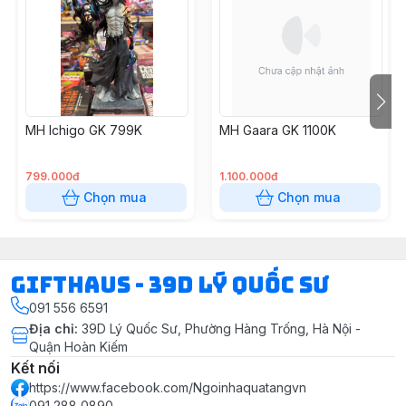
MH Ichigo GK 799K
MH Gaara GK 1100K
799.000đ
1.100.000đ
Chọn mua
Chọn mua
Gifthaus - 39D Lý Quốc Sư
091 556 6591
Địa chỉ
:
39D Lý Quốc Sư, Phường Hàng Trống, Hà Nội -
Quận Hoàn Kiếm
Kết nối
https://www.facebook.com/Ngoinhaquatangvn
091 288 0890