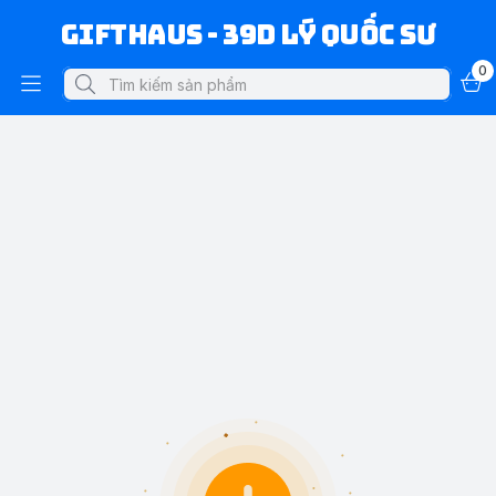
Gifthaus - 39D Lý Quốc Sư
0