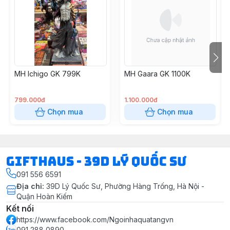
MH Ichigo GK 799K
MH Gaara GK 1100K
799.000đ
1.100.000đ
Chọn mua
Chọn mua
Gifthaus - 39D Lý Quốc Sư
091 556 6591
Địa chỉ
:
39D Lý Quốc Sư, Phường Hàng Trống, Hà Nội -
Quận Hoàn Kiếm
Kết nối
https://www.facebook.com/Ngoinhaquatangvn
091 288 0890