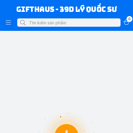
Gifthaus - 39D Lý Quốc Sư
0