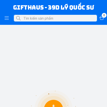
Gifthaus - 39D Lý Quốc Sư
0