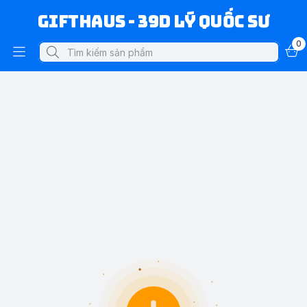
Gifthaus - 39D Lý Quốc Sư
0