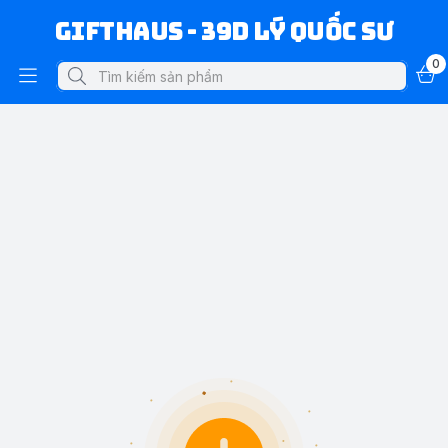
Gifthaus - 39D Lý Quốc Sư
0