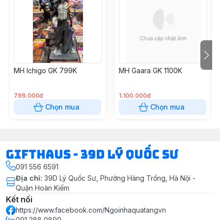
MH Ichigo GK 799K
MH Gaara GK 1100K
799.000đ
1.100.000đ
Chọn mua
Chọn mua
Gifthaus - 39D Lý Quốc Sư
091 556 6591
Địa chỉ
:
39D Lý Quốc Sư, Phường Hàng Trống, Hà Nội -
Quận Hoàn Kiếm
Kết nối
https://www.facebook.com/Ngoinhaquatangvn
091 288 0890