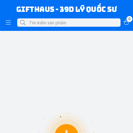
Gifthaus - 39D Lý Quốc Sư
0