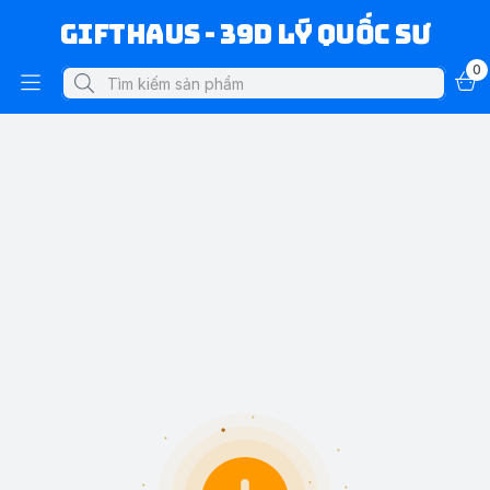
Gifthaus - 39D Lý Quốc Sư
0